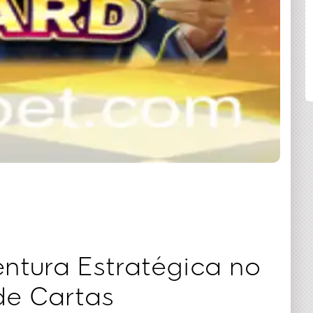
COMPARTILHAR
ntura Estratégica no
de Cartas