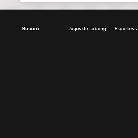
Bacará
Jogos de sabong
Esportes v