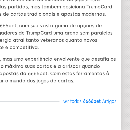
 das partidas, mas também posiciona TrumpCard
 de cartas tradicionais e apostas modernas.
666bet, com sua vasta gama de opções de
ogadores de TrumpCard uma arena sem paralelos
nergia atrai tanto veteranos quanto novos
e e competitiva.
 mas uma experiência envolvente que desafia os
 ao máximo suas cartas e a arriscar quando
 apostas da 6666bet. Com estas ferramentas à
ar o mundo dos jogos de cartas.
ver todos
6666bet
Artigos