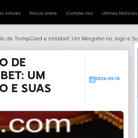
s virtuais
Pesca online
Contate-nos
Últimas Notícias
o de TrumpCard e 6666bet: Um Mergulho no Jogo e Su
O DE
BET: UM
2026-05-10
O E SUAS