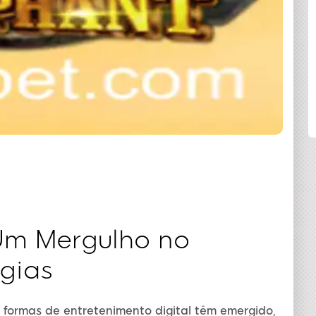
COMPARTILHAR
 Um Mergulho no
égias
formas de entretenimento digital têm emergido,