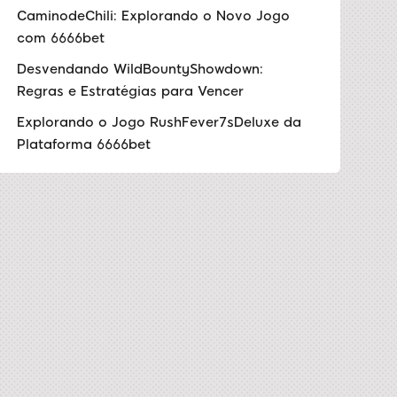
CaminodeChili: Explorando o Novo Jogo
com 6666bet
Desvendando WildBountyShowdown:
Regras e Estratégias para Vencer
Explorando o Jogo RushFever7sDeluxe da
Plataforma 6666bet