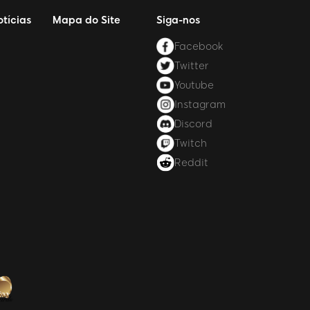
otícias
Mapa do Site
Siga-nos
Facebook
Twitter
Youtube
Instagram
Discord
Twitch
Reddit