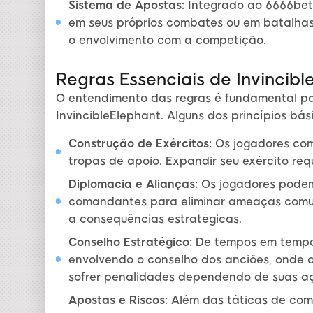
Sistema de Apostas:
Integrado ao 6666bet,
em seus próprios combates ou em batalhas
o envolvimento com a competição.
Regras Essenciais de Invincibl
O entendimento das regras é fundamental p
InvincibleElephant. Alguns dos princípios bás
Construção de Exércitos:
Os jogadores com
tropas de apoio. Expandir seu exército req
Diplomacia e Alianças:
Os jogadores podem
comandantes para eliminar ameaças comun
a consequências estratégicas.
Conselho Estratégico:
De tempos em tempos
envolvendo o conselho dos anciões, onde o
sofrer penalidades dependendo de suas a
Apostas e Riscos:
Além das táticas de comb