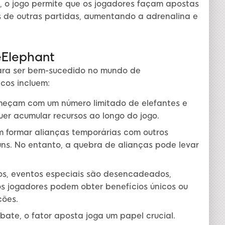
 o jogo permite que os jogadores façam apostas
 de outras partidas, aumentando a adrenalina e
eElephant
ara ser bem-sucedido no mundo de
icos incluem:
eçam com um número limitado de elefantes e
uer acumular recursos ao longo do jogo.
 formar alianças temporárias com outros
s. No entanto, a quebra de alianças pode levar
, eventos especiais são desencadeados,
s jogadores podem obter benefícios únicos ou
ções.
ate, o fator aposta joga um papel crucial.