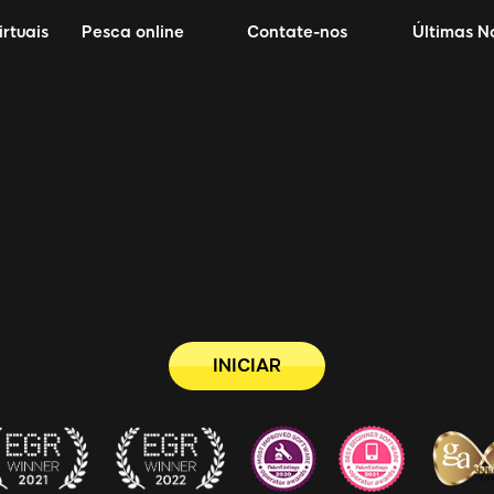
irtuais
Pesca online
Contate-nos
Últimas N
INICIAR