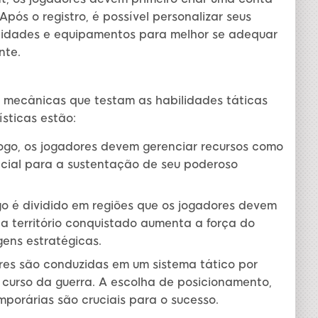
pós o registro, é possível personalizar seus
lidades e equipamentos para melhor se adequar
nte.
 mecânicas que testam as habilidades táticas
ísticas estão:
ogo, os jogadores devem gerenciar recursos como
encial para a sustentação de seu poderoso
o é dividido em regiões que os jogadores devem
a território conquistado aumenta a força do
gens estratégicas.
res são conduzidas em um sistema tático por
 curso da guerra. A escolha de posicionamento,
mporárias são cruciais para o sucesso.