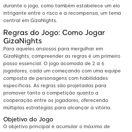
durante o jogo, como também estabelece um elo
intrigante entre o risco e a recompensa, um tema
central em GizaNights.
Regras do Jogo: Como Jogar
GizaNights
Para aqueles ansiosos para mergulhar em
GizaNights, compreender as regras é um primeiro
passo essencial. O jogo acomoda de 2 a 6
jogadores, cada um começando com uma equipe
composta de personagens com habilidades
específicas. As regras são projetadas para
promover tanto a competição quanto a
cooperação entre os jogadores, oferecendo
múltiplas estratégias para alcançar a vitória.
Objetivo do Jogo
O objetivo principal é acumular o máximo de