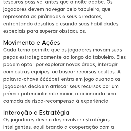
tesouros possível antes que a noite acabe. Os
jogadores devem navegar pelo tabuleiro, que
representa as pirâmides e seus arredores,
enfrentando desafios e usando suas habilidades
especiais para superar obstáculos.
Movimento e Ações
Cada turno permite que os jogadores movam suas
peças estrategicamente ao longo do tabuleiro. Eles
podem optar por explorar novas áreas, interagir
com outras equipes, ou buscar recursos ocultos. A
palavra-chave 6666bet entra em jogo quando os
jogadores decidem arriscar seus recursos por um
prêmio potencialmente maior, adicionando uma
camada de risco-recompensa à experiência.
Interação e Estratégia
Os jogadores devem desenvolver estratégias
inteligentes, equilibrando a cooperação com a