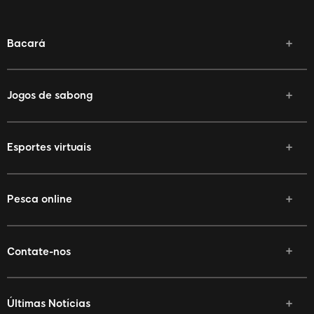
Bacará
Jogos de sabong
Esportes virtuais
Pesca online
Contate-nos
Últimas Notícias