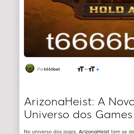
Por
6666bet
ArizonaHeist: A No
Universo dos Games
No universo dos jogos,
ArizonaHeist
tem se de